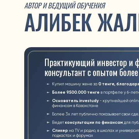
Купил машину жене за
0 тенге, благодаря инвес
Более 9.500.000 тенге
в портфеле у 6-летней доч
Основатель investudy
- крупнейшей online-школы
финансам в Казахстане
Более 3х лет публично показывает свои сделки в in
Ведет
консультации по финансам
для публичных 
Спикер
на TV и радио, в школах и университетах, к
подкастах и форумах
89 % учеников
успешно инвестируют для себя и в б
Товарищество с ограниченной ответственностью "Aligee"
Юр. Адрес: Казахстан, г. Астана, район Есиль, улица
Түркістан, дом 16, кв/офис 417