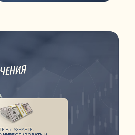
,
АТЬ И
ЧАЛЬНИКОВ,
ЛОМ И В
ый день, схемы
елый набор
 уверенного
рок
 СЛЕДОВАНИЕ
.