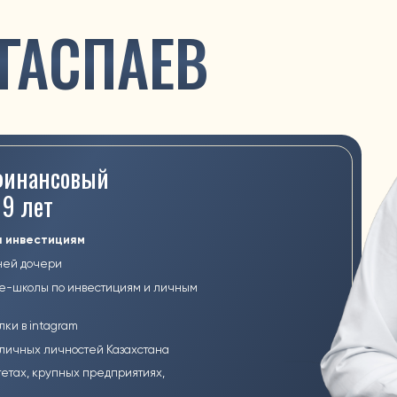
тициям
ери
 по инвестициям и личным
tagram
личностей Казахстана
рупных предприятиях,
удущее своих детей
ПРИНЯТЬ УЧАСТИЕ