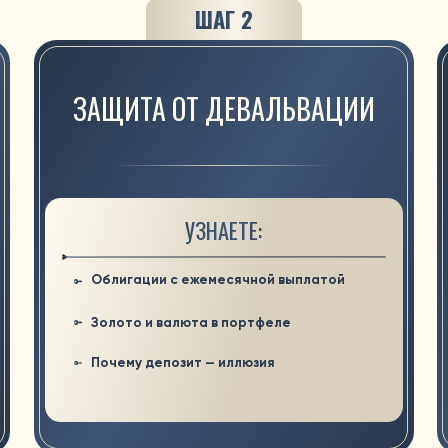
ЗАЩИТА ОТ ДЕВАЛЬВАЦИИ
УЗНАЕТЕ:
Закрыть
Облигации с ежемесячной выплатой
Капитал 
Золото и валюта в портфеле
Почему депозит — иллюзия
Пассивк