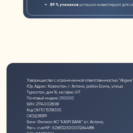
Почтовый индекс 010000
БИН: 211140028069
Код ОКПО 15396305
ОКЭД 85599
Банк: Филиал АО "KASPI BANK" в г. Астана,
Расч. счет№ : KZ68722S000012644896
БИК: CASPKZKA
Политика конфиденциальности
Публичная оферта