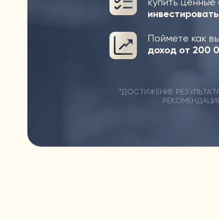
АВТОР И ВЕДУЩИЙ ОБУЧЕНИЯ
АЛИБЕК ЖАЛГ
Практикующий инвестор и фина
консультант с опытом более 9 ле