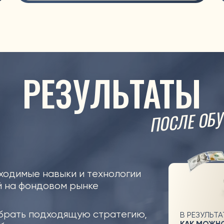
РЕЗУЛЬТАТЫ
ПОСЛЕ ОБУЧЕНИЯ
ые навыки и технологии
фондовом рынке
ь подходящую стратегию,
В РЕЗУЛЬТАТЕ ВЫ УЗНАЕТЕ
КАК МОЖНО ИНВЕСТИРОВ
и,
и начать
СОЗДАТЬ ЖИЗНЬ
БЕЗ НА
 000 тенге
ЗАНИМАЯСЬ ЛЮБИМЫМ ДЕ
СВОБОДНОМ ГРАФИКЕ
на
регулярный пассивный
нге в месяц
Рабочие тетради на кажд
и готовые инструкции, ц
гайдов и чек-листов для
старта + секретный пода
ПОЛАГАЕТ ВАШУ ОТВЕТСТВЕННОСТЬ В ИЗУЧЕНИИ МАТЕРИАЛОВ,
СЕЩЕНИЯ ВСЕХ 3Х ЭФИРОВ И ВЫПОЛНЕНИЯ ДОМАШНИХ ЗАДАНИЙ