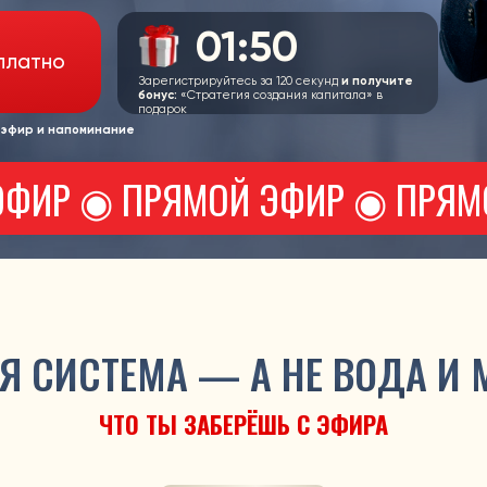
о
Зарегистрируйтесь за 120 секунд
и получите
бонус:
«Стратегия создания капитала» в
подарок
 напоминание
Р ◉ ПРЯМОЙ ЭФИР ◉ ПРЯМОЙ ЭФИ
ИСТЕМА — А НЕ ВОДА И МОТИВ
ЧТО ТЫ ЗАБЕРЁШЬ С ЭФИРА
ШАГ 2
СТРАТЕ