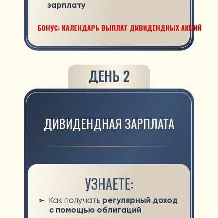
Рабочие тетради на каждый день,
схемы и готовые инструкции, целый
набор гайдов и чек-листов для
уверенного старта + секретный
подарок
В РЕЗУЛЬТАТЕ ВЫ УЗНАЕТЕ,
КАК МОЖНО ИНВЕСТИРОВАТЬ И
СОЗДАТЬ ЖИЗНЬ
БЕЗ НАЧАЛЬНИКОВ,
ЗАНИМАЯСЬ ЛЮБИМЫМ ДЕЛОМ И В
СВОБОДНОМ ГРАФИКЕ
*ДОСТИЖЕНИЕ РЕЗУЛЬТАТА ПРЕДПОЛАГАЕТ ВАШУ
ОТВЕТСТВЕННОСТЬ В ИЗУЧЕНИИ МАТЕРИАЛОВ, СЛЕДОВАНИЕ
РЕКОМЕНДАЦИЯМ, ПОСЕЩЕНИЯ ВСЕХ 3Х ЭФИРОВ И
ВЫПОЛНЕНИЯ ДОМАШНИХ ЗАДАНИЙ.
ИДУ НА БЕСПЛАТНОЕ ОБУЧЕНИЕ
АЛИБЕК ЖАЛГАСПАЕВ