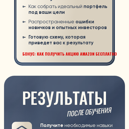
Ведет
консультации по финансам
для публичных личностей Казахстана
Спикер
на TV и радио, в школах и
университетах, крупных
предприятиях, подкастах и форумах
89 % учеников
успешно инвестируют
для себя и в будущее своих детей
ПРИНЯТЬ УЧАСТИЕ
Товарищество с ограниченной ответственностью
"Aligee"
Юр. Адрес: Казахстан, г. Астана, район Есиль, улица
Түркістан, дом 16, кв/офис 417
Почтовый индекс 010000
БИН: 211140028069
Код ОКПО 15396305
ОКЭД 85599