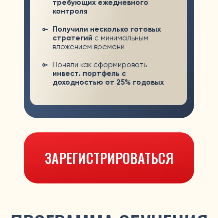
УЗНАЕТЕ:
Как получать
регулярный доход
с помощью облигаций
Как сэкономить миллионы
тенге
на ипотеке
Какие облигации есть у Алибека
и какие подойдут вам
БОНУС: КАК НАЙТИ ВЫГОДНЫЕ ОБЛИГАЦИИ
ДЕНЬ 3
СТРАТЕГИЯ ИНВЕСТОРА
ПОД ВАШИ ЦЕЛИ
УЗНАЕТЕ:
Как собрать идеальный
портфель
под ваши цели
Распространенные
ошибки