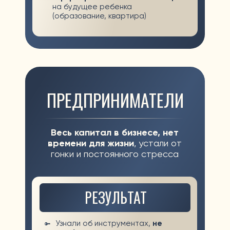
КРУПНЕЙШИХ КОМПАНИЙ МИРА
УЗНАЕТЕ:
Как открыть брокерский счет
, на
котором вы будете зарабатывать
Как найти
самые доходные акции
Как создать себе
дивидендную
зарплату
БОНУС: КАЛЕНДАРЬ ВЫПЛАТ ДИВИДЕНДНЫХ АКЦИЙ
ДЕНЬ 2
ДИВИДЕНДНАЯ ЗАРПЛАТА