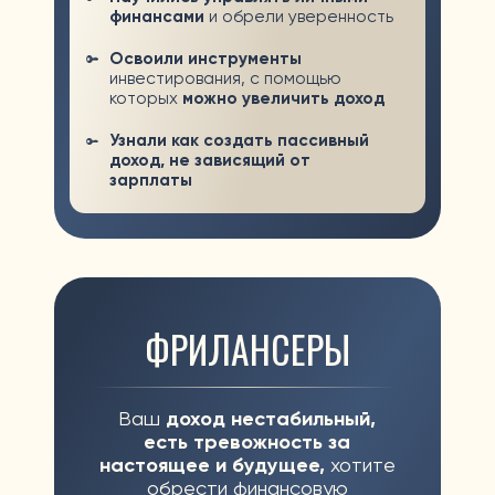
РЕЗУЛЬТАТ
Узнали
инструменты для создания
«подушки безопасности»
Получили
несколько готовых
стратегий инвестирования для
создания стабильного дохода
Обрели чувство финансовой
уверенности и
сформировали план по
созданию капитала
ДОМОХОЗЯЙКИ
И МАМЫ В ДЕКРЕТЕ
Нет личных денег,
чувствуете
финансовую зависимость,
хотите сделать вклад в
семейный бюджет и будущее
детей