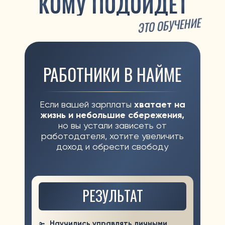
РЕЗУЛЬТАТ
Научились управлять личными
финансами
и обрели уверенность
Освоили инструменты
инвестирования, с помощью
которых
можно увеличить доход
Узнали как создать пассивный
доход, не зависящий от
зарплаты
ФРИЛАНСЕРЫ
Ваш
доход нестабильный,
есть тревожность за
настоящее и будущее,
хотите
обрести финансовую
стабильность