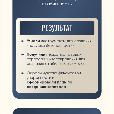
РЕЗУЛЬТАТ
Узнали
как создать капитал,
начиная с небольших вложений
Освоили инструменты для
получения
дивидендной
зарплаты
Сформировали план инвестиций
на будущее ребенка
(образование, квартира)
ПРЕДПРИНИМАТЕЛИ
Весь капитал в бизнесе, нет
времени для жизни
, устали от
гонки и постоянного стресса
РЕЗУЛЬТАТ
Узнали об инструментах,
не