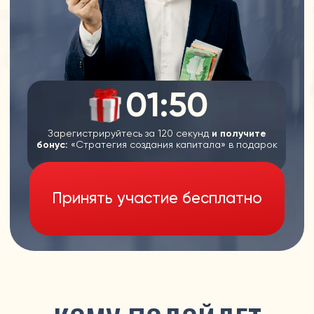
Зарегистрируйтесь за 120 секунд
и получите
бонус:
«Стратегия создания капитала» в подарок
Принять участие бесплатно
КОМУ ПОДОЙДЕТ
ЭТО ОБУЧЕНИЕ
РАБОТНИКИ В НАЙМЕ
Если вашей зарплаты
хватает на
жизнь и небольшие сбережения,
но вы устали зависеть от
работодателя, хотите увеличить
доход и обрести свободу