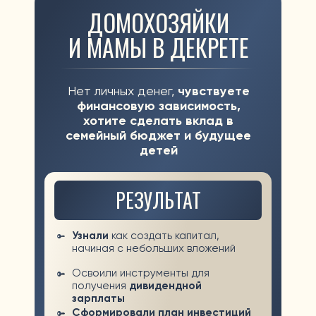
требующих ежедневного
контроля
Получили несколько готовых
стратегий
с минимальным
вложением времени
Поняли как сформировать
инвест. портфель с
доходностью от 25% годовых
ЗАРЕГИСТРИРОВАТЬСЯ
ПРОГРАММА ОБУЧЕНИЯ
ДЕНЬ 1
КАК ПОЛУЧАТЬ ВЫПЛАТЫ ОТ