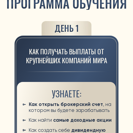
новичков и опытных инвесторов
Готовую схему, которая
приведет вас к результату
БОНУС: КАК ПОЛУЧИТЬ АКЦИЮ AMAZON БЕСПЛАТНО
РЕЗУЛЬТАТЫ
ПОСЛЕ ОБУЧЕНИЯ
Получите
необходимые навыки
и технологии для инвестиций на
фондовом рынке
Узнаете как выбрать
подходящую стратегию, купить
ценные бумаги,
и начать
инвестировать с 50 000 тенге
Поймете как выйти на
регулярный
пассивный доход от 200 000
тенге в месяц