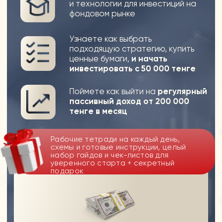
Банк: Филиал АО "KASPI BANK" в г. Астана,
Расч. счет№ : KZ68722S000012644896
БИК: CASPKZKA
Публичная оферта
Политика конфиденциальности
© Все права защищены, 2025