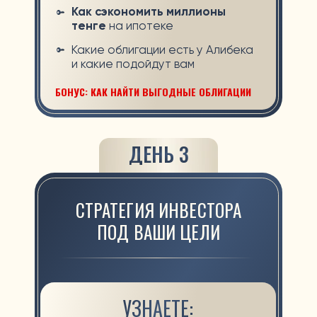
АВТОР И ВЕДУЩИЙ ОБУЧЕНИЯ
Практикующий инвестор и финансовый
консультант с опытом более 9 лет
Купил машину жене за
0 тенге,
благодаря инвестициям
Более 9.500.000 тенге
в портфеле у
6-летней дочери
Основатель investudy
- крупнейшей
online-школы по инвестициям и личным
финансам в Казахстане
Более 3х лет публично показывает
свои сделки в intagram