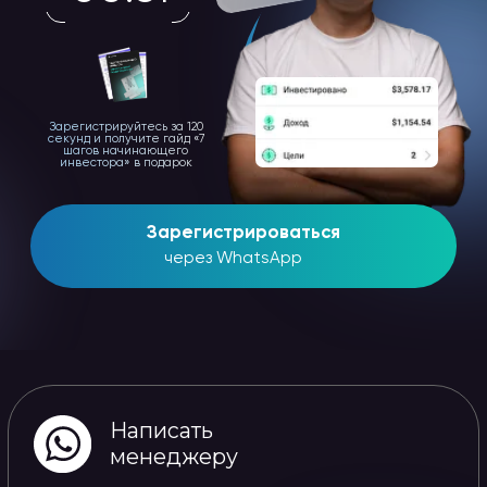
Зарегистрироваться
через WhatsApp
Написать
менеджеру
Товарищество с ограниченной ответственностью
"Aligee"
Юр. Адрес: Казахстан, г. Астана, район Есиль, улица
Түркістан, дом 16, кв/офис 417
Почтовый индекс 010000
БИН: 211140028069
Код ОКПО 15396305
ОКЭД 85599
Банк: Филиал АО "KASPI BANK" в г. Астана,
Расч. счет№ : KZ68722S000012644896
БИК: CASPKZKA
Публичная оферта
Политика
конфиденциальности